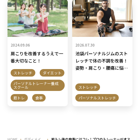
2024.09.06
2026.07.30
肩こりを改善するうえで一
池袋パーソナルジムのスト
番大切なこと！
レッチで体の不調を改善！
姿勢・肩こり・腰痛に悩む
ストレッチ
ダイエット
方必見
パーソナルトレーナー養成
スクール
ストレッチ
筋トレ
食事
パーソナルストレッチ
HOME
ボディメイ
筋トレ後の食事にはコレ！プロのトレーナーがオス