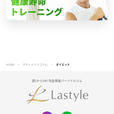
HOME
ボディメイクコラム
ダイエット
週1からOK! 完全個室パーソナルジム