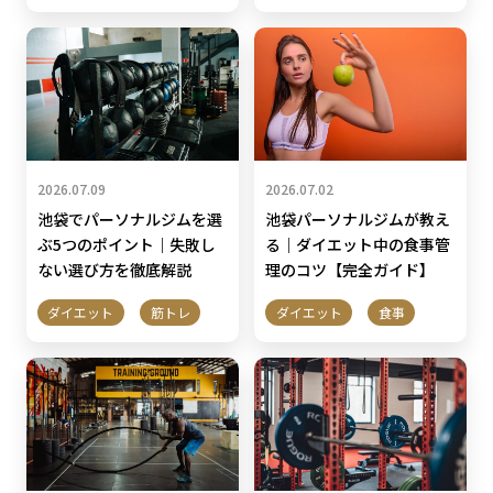
2026.07.09
2026.07.02
池袋でパーソナルジムを選
池袋パーソナルジムが教え
ぶ5つのポイント｜失敗し
る｜ダイエット中の食事管
ない選び方を徹底解説
理のコツ【完全ガイド】
ダイエット
筋トレ
ダイエット
食事