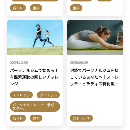
筋トレ
食事
食事
2024.12.06
2026.06.05
パーソナルジムで始める！
池袋でパーソナルジムを探
有酸素運動の新しいチャレ
しているあなたへ｜ストレ
ンジ
ッチ・ピラティス特化型が
選ばれる5つの理由
ストレッチ
ダイエット
パーソナルトレーナー養成
スクール
筋トレ
食事
ストレッチ