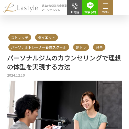
menu
体験予約
お電話
ストレッチ
ダイエット
パーソナルトレーナー養成スクール
筋トレ
食事
パーソナルジムのカウンセリングで理想
の体型を実現する方法
2024.12.19