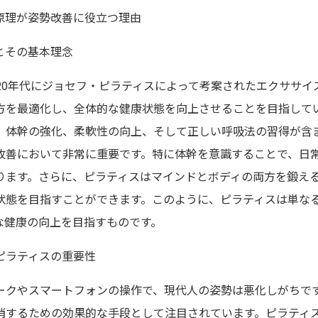
原理が姿勢改善に役立つ理由
とその基本理念
920年代にジョセフ・ピラティスによって考案されたエクササイ
方を最適化し、全体的な健康状態を向上させることを目指して
、体幹の強化、柔軟性の向上、そして正しい呼吸法の習得が含
改善において非常に重要です。特に体幹を意識することで、日
ります。さらに、ピラティスはマインドとボディの両方を鍛え
状態を目指すことができます。このように、ピラティスは単な
な健康の向上を目指すものです。
ピラティスの重要性
ークやスマートフォンの操作で、現代人の姿勢は悪化しがちで
消するための効果的な手段として注目されています。ピラティ