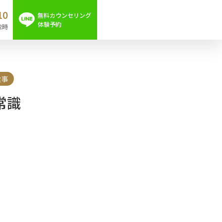
10
無料カウンセリング
体験予約
2時
食事
常識