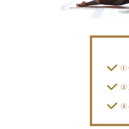
①
②
③