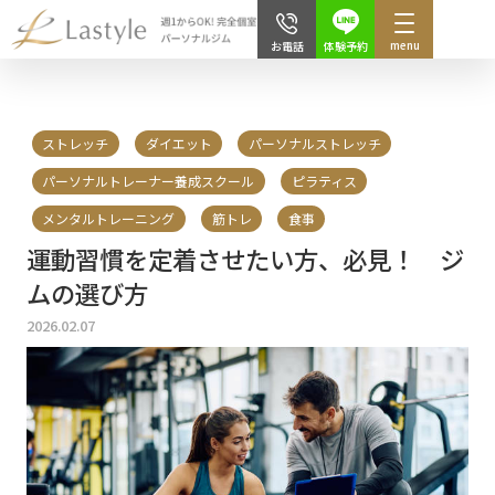
menu
体験予約
お電話
ストレッチ
ダイエット
パーソナルストレッチ
パーソナルトレーナー養成スクール
ピラティス
メンタルトレーニング
筋トレ
食事
運動習慣を定着させたい方、必見！ ジ
ムの選び方
2026.02.07