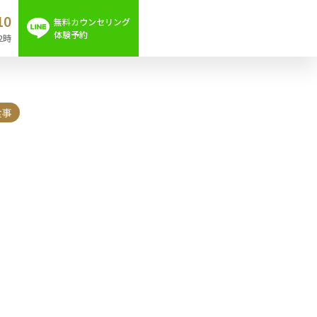
10
無料カウンセリング
体験予約
2時
食事