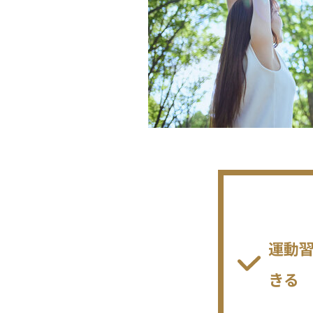
運動
きる