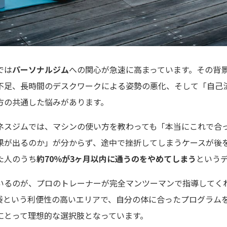
では
パーソナルジム
への関心が急速に高まっています。その背
不足、長時間のデスクワークによる姿勢の悪化、そして「自己
方の共通した悩みがあります。
ネスジムでは、マシンの使い方を教わっても「本当にこれで合
果が出るのか」が分からず、途中で挫折してしまうケースが後
た人のうち
約70％が3ヶ月以内に通うのをやめてしまう
という
いるのが、プロのトレーナーが完全マンツーマンで指導してく
袋という利便性の高いエリアで、自分の体に合ったプログラム
にとって理想的な選択肢となっています。