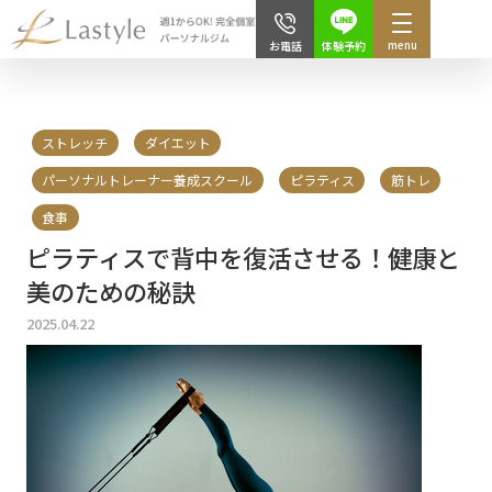
menu
体験予約
お電話
ストレッチ
ダイエット
パーソナルトレーナー養成スクール
ピラティス
筋トレ
食事
ピラティスで背中を復活させる！健康と
美のための秘訣
2025.04.22