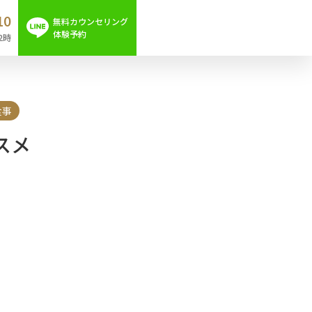
10
無料カウンセリング
体験予約
2時
食事
スメ