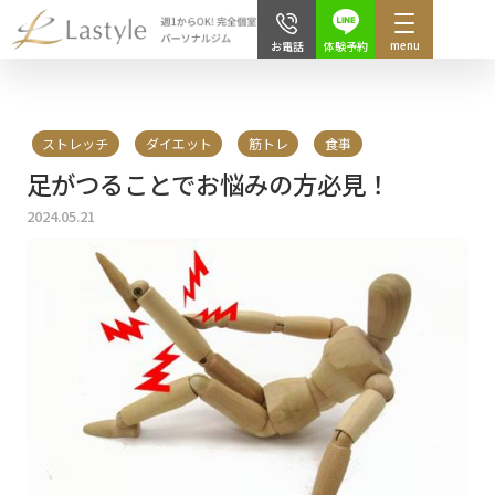
menu
体験予約
お電話
ストレッチ
ダイエット
筋トレ
食事
足がつることでお悩みの方必見！
2024.05.21