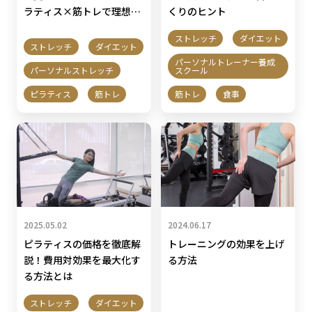
ラティス×筋トレで理想の
くりのヒント
体型へ
ストレッチ
ダイエット
ストレッチ
ダイエット
パーソナルトレーナー養成
パーソナルストレッチ
スクール
ピラティス
筋トレ
筋トレ
食事
2025.05.02
2024.06.17
ピラティスの価格を徹底解
トレーニングの効果を上げ
説！費用対効果を最大化す
る方法
る方法とは
ストレッチ
ダイエット