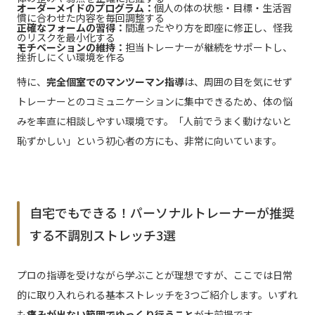
オーダーメイドのプログラム：
個人の体の状態・目標・生活習
慣に合わせた内容を毎回調整する
正確なフォームの習得：
間違ったやり方を即座に修正し、怪我
のリスクを最小化する
モチベーションの維持：
担当トレーナーが継続をサポートし、
挫折しにくい環境を作る
特に、
完全個室でのマンツーマン指導
は、周囲の目を気にせず
トレーナーとのコミュニケーションに集中できるため、体の悩
みを率直に相談しやすい環境です。「人前でうまく動けないと
恥ずかしい」という初心者の方にも、非常に向いています。
自宅でもできる！パーソナルトレーナーが推奨
する不調別ストレッチ3選
プロの指導を受けながら学ぶことが理想ですが、ここでは日常
的に取り入れられる基本ストレッチを3つご紹介します。いずれ
も
痛みが出ない範囲でゆっくり行うこと
が大前提です。