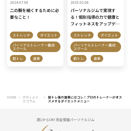
2024.07.08
2025.02.06
二の腕を細くするために必
パーソナルジムで実現す
要なこと！
る！個別指導の力で健康と
フィットネスをアップデー
ト
ストレッチ
ダイエット
ストレッチ
ダイエット
パーソナルトレーナー養成
パーソナルトレーナー養成
スクール
スクール
筋トレ
食事
筋トレ
食事
HOME
ボディメイ
筋トレ後の食事にはコレ！プロのトレーナーがオス
クコラム
スメするダイエットメニュー
週1からOK! 完全個室パーソナルジム