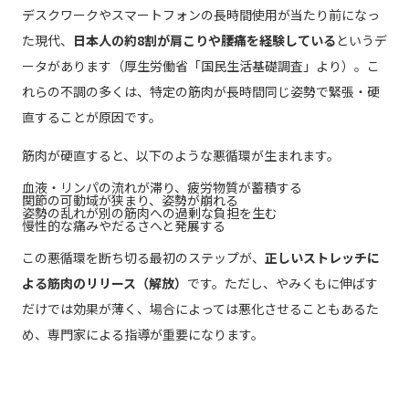
デスクワークやスマートフォンの長時間使用が当たり前になっ
た現代、
日本人の約8割が肩こりや腰痛を経験している
というデ
ータがあります（厚生労働省「国民生活基礎調査」より）。こ
れらの不調の多くは、特定の筋肉が長時間同じ姿勢で緊張・硬
直することが原因です。
筋肉が硬直すると、以下のような悪循環が生まれます。
血液・リンパの流れが滞り、疲労物質が蓄積する
関節の可動域が狭まり、姿勢が崩れる
姿勢の乱れが別の筋肉への過剰な負担を生む
慢性的な痛みやだるさへと発展する
この悪循環を断ち切る最初のステップが、
正しいストレッチに
よる筋肉のリリース（解放）
です。ただし、やみくもに伸ばす
だけでは効果が薄く、場合によっては悪化させることもあるた
め、専門家による指導が重要になります。