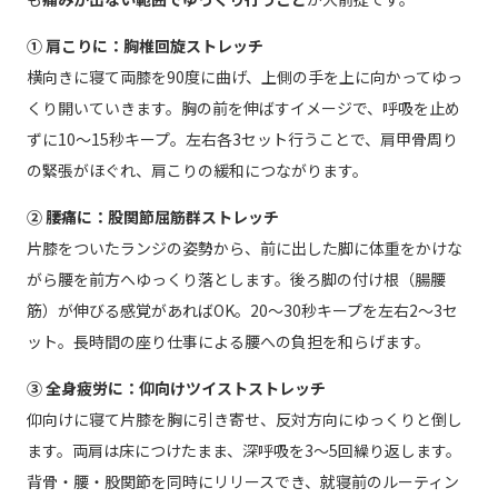
① 肩こりに：胸椎回旋ストレッチ
横向きに寝て両膝を90度に曲げ、上側の手を上に向かってゆっ
くり開いていきます。胸の前を伸ばすイメージで、呼吸を止め
ずに10〜15秒キープ。左右各3セット行うことで、肩甲骨周り
の緊張がほぐれ、肩こりの緩和につながります。
② 腰痛に：股関節屈筋群ストレッチ
片膝をついたランジの姿勢から、前に出した脚に体重をかけな
がら腰を前方へゆっくり落とします。後ろ脚の付け根（腸腰
筋）が伸びる感覚があればOK。20〜30秒キープを左右2〜3セ
ット。長時間の座り仕事による腰への負担を和らげます。
③ 全身疲労に：仰向けツイストストレッチ
仰向けに寝て片膝を胸に引き寄せ、反対方向にゆっくりと倒し
ます。両肩は床につけたまま、深呼吸を3〜5回繰り返します。
背骨・腰・股関節を同時にリリースでき、就寝前のルーティン