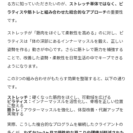
る方に知っていただきたいのが、
ストレッチ単体ではなく、ピ
ラティスや筋トレと組み合わせた総合的なアプローチ
の重要性
です。
ストレッチが「筋肉をほぐして柔軟性を高める」のに対し、ピ
ラティスは「体の深部にあるインナーマッスルを鍛え、正しい
姿勢を作る」動きが中心です。さらに筋トレで筋力を補強する
ことで、改善した姿勢・柔軟性を日常生活の中でキープできる
ようになります。
この3つの組み合わせがもたらす効果を整理すると、以下の通り
です。
ストレッチ：
硬くなった筋肉をほぐし、可動域を広げる
ピラティス：
インナーマッスルを活性化し、骨格を正しい位置
に整える
筋トレ：
アウターマッスルを強化し、体型改善・代謝アップを
実現する
実際、こうした複合的なプログラムを継続したクライアントの
多くが、
わずか2〜3ヶ月で慢性的な肩こりや腰痛が軽減された